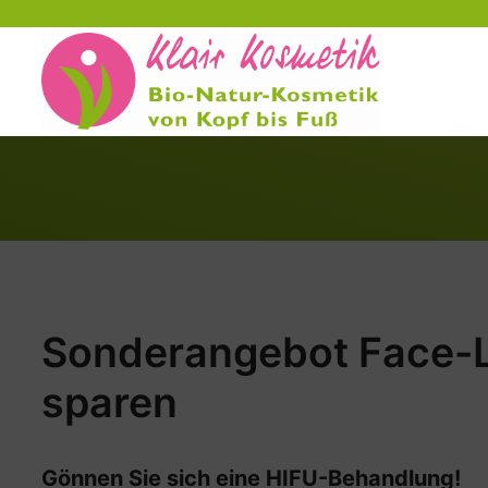
Sonderangebot Face-L
sparen
Gönnen Sie sich eine HIFU-Behandlung!